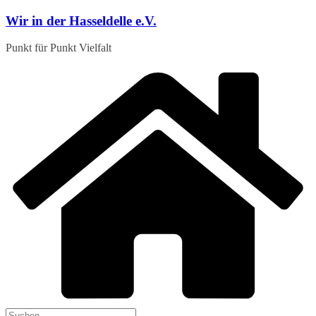
Zum
Wir in der Hasseldelle e.V.
Inhalt
springen
Punkt für Punkt Vielfalt