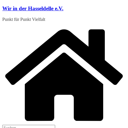
Zum
Wir in der Hasseldelle e.V.
Inhalt
springen
Punkt für Punkt Vielfalt