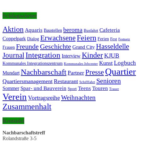
Schlagwörter
Aktion
beroma
Aquaris
Cafeteria
Baustellen
Busfahrt
Erwachsene
Feiern
Coppelpark
Dialog
Ferien
Fest
Festnetz
Hasseldelle
Freunde
Geschichte
Grand City
Frauen
Integration
Journal
Kinder
KJUB
Interview
Logbuch
Kunst
Kommunales Integrationszentrum
Kommunales Jobcenter
Quartier
Nachbarschaft
Presse
Partner
Mundart
Senioren
Quartiersmanagement
Restaurant
Schifffahrt
Touren
Spar- und Bauverein
Teens
Sommer
Sport
Trauer
Verein
Weihnachten
Vortragsreihe
Zusammenhalt
Kontakt
Nachbarschaftstreff
Rolandstraße 3-5