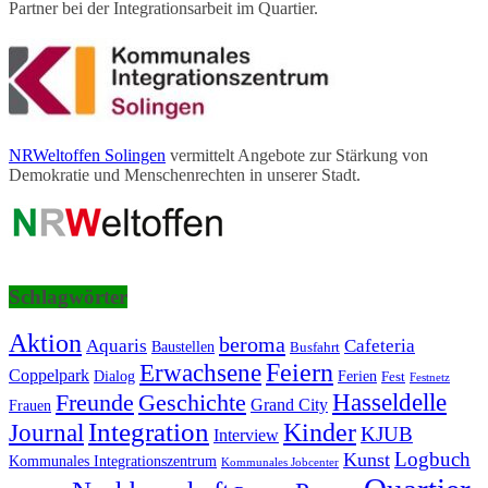
Partner bei der Integrationsarbeit im Quartier.
NRWeltoffen Solingen
vermittelt Angebote zur Stärkung von
Demokratie und Menschenrechten in unserer Stadt.
Schlagwörter
Aktion
beroma
Aquaris
Cafeteria
Baustellen
Busfahrt
Erwachsene
Feiern
Coppelpark
Dialog
Ferien
Fest
Festnetz
Hasseldelle
Freunde
Geschichte
Grand City
Frauen
Integration
Journal
Kinder
KJUB
Interview
Logbuch
Kunst
Kommunales Integrationszentrum
Kommunales Jobcenter