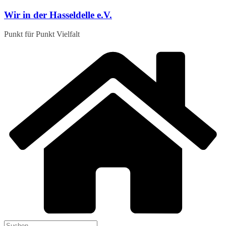
Zum
Wir in der Hasseldelle e.V.
Inhalt
springen
Punkt für Punkt Vielfalt