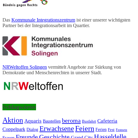
Das
Kommunale Integrationszentrum
ist einer unserer wichtigsten
Partner bei der Integrationsarbeit im Quartier.
NRWeltoffen Solingen
vermittelt Angebote zur Stärkung von
Demokratie und Menschenrechten in unserer Stadt.
Schlagwörter
Aktion
beroma
Aquaris
Cafeteria
Baustellen
Busfahrt
Erwachsene
Feiern
Coppelpark
Dialog
Ferien
Fest
Festnetz
Hasseldelle
Freunde
Geschichte
Grand City
Frauen