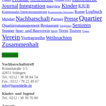
Integration
Journal
Kinder
KJUB
Interview
Logbuch
Kunst
Kommunales Integrationszentrum
Kommunales Jobcenter
Quartier
Nachbarschaft
Presse
Partner
Mundart
Senioren
Quartiersmanagement
Restaurant
Schifffahrt
Touren
Spar- und Bauverein
Teens
Sommer
Sport
Trauer
Verein
Weihnachten
Vortragsreihe
Zusammenhalt
Kontakt
Nachbarschaftstreff
Rolandstraße 3-5
42651 Solingen
Tel.: 0212 / 38 38 84 54
Fax.: 0212 / 78 22 49 67‬
info@hasseldelle.de
Kinder- und Jugend
Tel.: 0212 / 38 39 76 00
Aquaris