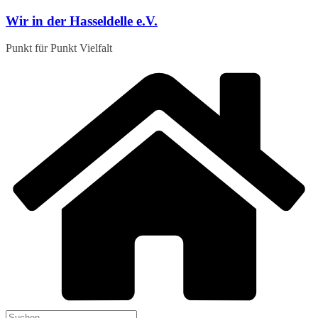
Zum
Wir in der Hasseldelle e.V.
Inhalt
springen
Punkt für Punkt Vielfalt